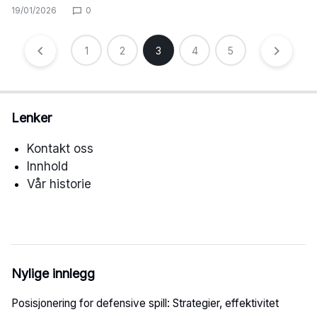
19/01/2026
0
Posts
1
2
3
4
5
pagination
Lenker
Kontakt oss
Innhold
Vår historie
Nylige innlegg
Posisjonering for defensive spill: Strategier, effektivitet