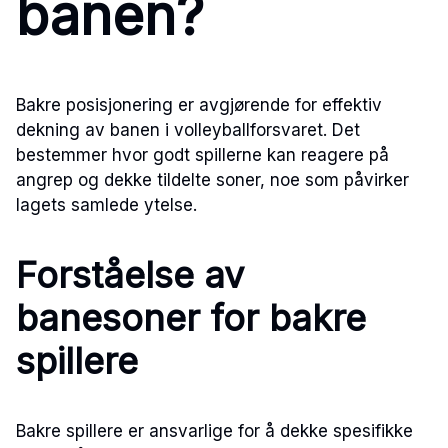
banen?
Bakre posisjonering er avgjørende for effektiv
dekning av banen i volleyballforsvaret. Det
bestemmer hvor godt spillerne kan reagere på
angrep og dekke tildelte soner, noe som påvirker
lagets samlede ytelse.
Forståelse av
banesoner for bakre
spillere
Bakre spillere er ansvarlige for å dekke spesifikke