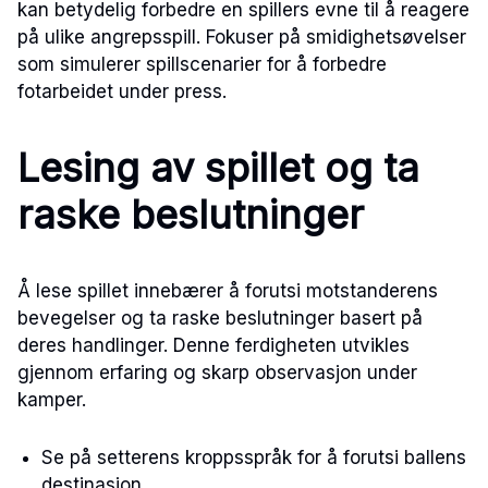
kan betydelig forbedre en spillers evne til å reagere
på ulike angrepsspill. Fokuser på smidighetsøvelser
som simulerer spillscenarier for å forbedre
fotarbeidet under press.
Lesing av spillet og ta
raske beslutninger
Å lese spillet innebærer å forutsi motstanderens
bevegelser og ta raske beslutninger basert på
deres handlinger. Denne ferdigheten utvikles
gjennom erfaring og skarp observasjon under
kamper.
Se på setterens kroppsspråk for å forutsi ballens
destinasjon.