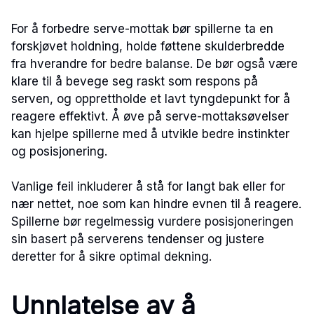
For å forbedre serve-mottak bør spillerne ta en
forskjøvet holdning, holde føttene skulderbredde
fra hverandre for bedre balanse. De bør også være
klare til å bevege seg raskt som respons på
serven, og opprettholde et lavt tyngdepunkt for å
reagere effektivt. Å øve på serve-mottaksøvelser
kan hjelpe spillerne med å utvikle bedre instinkter
og posisjonering.
Vanlige feil inkluderer å stå for langt bak eller for
nær nettet, noe som kan hindre evnen til å reagere.
Spillerne bør regelmessig vurdere posisjoneringen
sin basert på serverens tendenser og justere
deretter for å sikre optimal dekning.
Unnlatelse av å