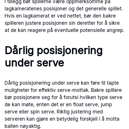
I tillegg bør spillerne være oppmerksomme på
lagkameratenes posisjoner og det generelle spillet.
Hvis en lagkamerat er ved nettet, bør den bakre
spilleren justere posisjonen sin deretter for å sikre
at de kan reagere på eventuelle potensielle angrep.
Dårlig posisjonering
under serve
Dårlig posisjonering under serve kan føre til tapte
muligheter for effektiv serve-mottak. Bakre spillere
bør posisjonere seg for å forutsi hvilken type serve
de kan møte, enten det er en float serve, jump
serve eller spin serve. Riktig justering med
serveren kan gjøre en betydelig forskjell i å motta
ballen nøyaktig.