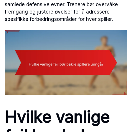
samlede defensive evner. Trenere bør overvåke
fremgang og justere øvelser for å adressere
spesifikke forbedringsområder for hver spiller.
Hvilke vanlige