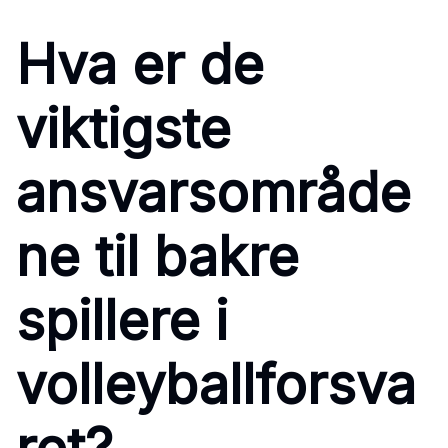
Hva er de
viktigste
ansvarsområde
ne til bakre
spillere i
volleyballforsva