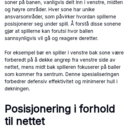
soner på banen, vanligvis delt inn i venstre, midten
og høyre områder. Hver sone har unike
ansvarsområder, som påvirker hvordan spillerne
posisjonerer seg under spill. Å forstå disse sonene
gjør at spillerne kan forutsi hvor ballen
sannsynligvis vil gå og reagere deretter.
For eksempel bør en spiller i venstre bak sone være
forberedt på å dekke angrep fra venstre side av
nettet, mens midt bak spilleren fokuserer på baller
som kommer fra sentrum. Denne spesialiseringen
forbedrer defensiv effektivitet og minimerer hull i
dekningen.
Posisjonering i forhold
til nettet