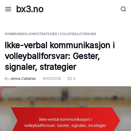
Skip
bx3.no
to
content
KOMMUNIKASJONSSTRATEGIER I VOLLEYBALLFORSVAR
Ikke-verbal kommunikasjon i
volleyballforsvar: Gester,
signaler, strategier
By
Jenna Callahan
19/01/2026
0