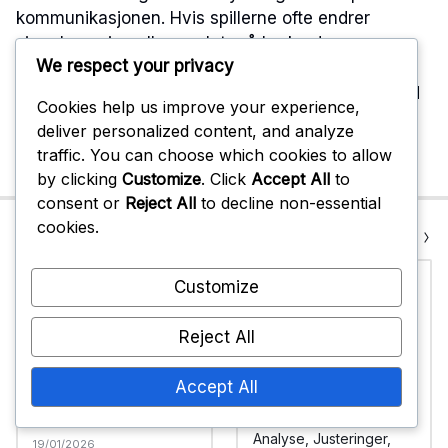
kommunikasjonen. Hvis spillerne ofte endrer
signalene sine eller unnlater å bruke dem
We respect your privacy
konsekvent, kan det føre til en sammenbrudd i
forståelsen. Lag bør etablere et standard sett med
Cookies help us improve your experience,
gester og øve på dem regelmessig for å forbedre
deliver personalized content, and analyze
klarheten og effektiviteten.
traffic. You can choose which cookies to allow
by clicking
Customize
. Click
Accept All
to
consent or
Reject All
to decline non-essential
cookies.
Previous Post
Next Post
Customize
Reject All
Defensiv oppstilling:
Post-Play
Accept All
Strategier, formasjoner,
Kommunikasjon i
justeringer
Volleyballforsvar:
Analyse, Justeringer,
19/01/2026