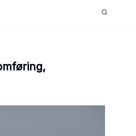
nomføring,