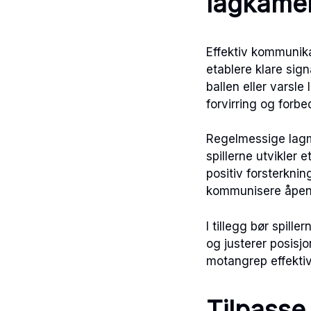
lagkame
Effektiv kommunika
etablere klare sign
ballen eller varsle
forvirring og forb
Regelmessige lagm
spillerne utvikler 
positiv forsterkni
kommunisere åpen
I tillegg bør spill
og justerer posisj
motangrep effektiv
Tilpasse