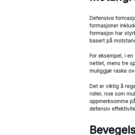
Defensive formasjo
formasjoner inklud
formasjon har styr
basert på motstan
For eksempel, i en 
nettet, mens tre sp
muliggjør raske ove
Det er viktig å reg
roller, noe som mu
oppmerksomme på si
defensiv effektivite
Bevegels