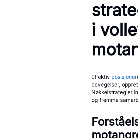
strat
i voll
mota
Effektiv
posisjoneri
bevegelser, oppre
Nøkkelstrategier i
og fremme samarbe
Forståel
motangr