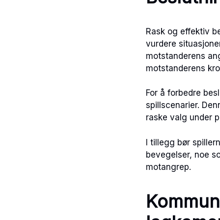
Rask og effektiv b
vurdere situasjone
motstanderens angr
motstanderens kro
For å forbedre besl
spillscenarier. Den
raske valg under p
I tillegg bør spill
bevegelser, noe so
motangrep.
Kommunik