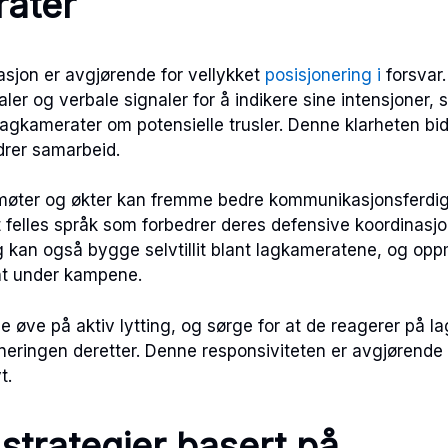
rater
sjon er avgjørende for vellykket
posisjonering i
forsvar.
aler og verbale signaler for å indikere sine intensjoner, 
 lagkamerater om potensielle trusler. Denne klarheten bidr
edrer samarbeid.
øter og økter kan fremme bedre kommunikasjonsferdighe
et felles språk som forbedrer deres defensive koordinasj
ng kan også bygge selvtillit blant lagkameratene, og opp
t under kampene.
erne øve på aktiv lytting, og sørge for at de reagerer på
oneringen deretter. Denne responsiviteten er avgjørende 
t.
 strategier basert på